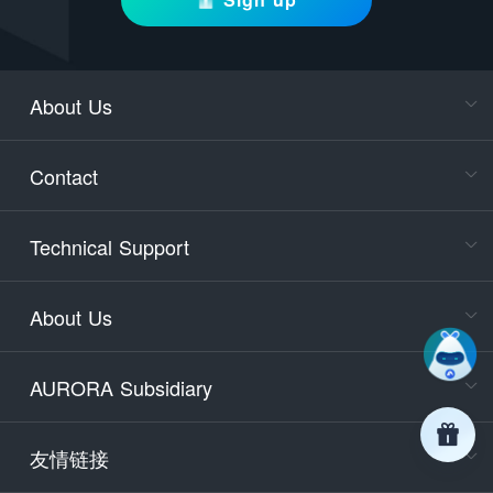
About Us
Cons
Consult
Contact
accoun
Cons
Technical Support
400-88
Service
About Us
days)
9:30-12
AURORA Subsidiary
Tech
Email
support
友情链接