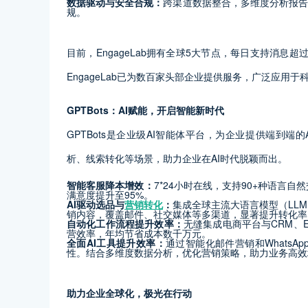
数据驱动与安全合规：
跨渠道数据整合，多维度分析报告，
规。
目前，EngageLab拥有全球5大节点，每日支持消息
EngageLab已为数百家头部企业提供服务，广泛应用
GPTBots：AI赋能，开启智能新时代
GPTBots是企业级AI智能体平台，为企业提供端到端
析、线索转化等场景，助力企业在AI时代脱颖而出。
智能客服降本增效：
7*24小时在线，支持90+种语言
满意度提升至95%。
AI
驱动选品与
营销转化
：
集成全球主流大语言模型（LL
销内容，覆盖邮件、社交媒体等多渠道，显著提升转化率
自动化工作流程提升效率：
无缝集成电商平台与CRM、
营效率，年均节省成本数千万元。
全面
AI
工具提升效率：
通过智能化邮件营销和Whats
性。结合多维度数据分析，优化营销策略，助力业务高效
助力企业全球化，极光在行动