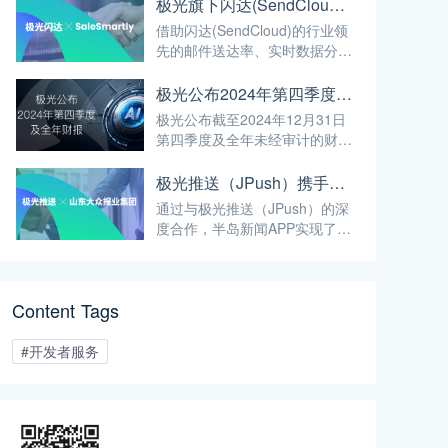
具竞争力的AI智能体解决方案。
极光旗下闪达(SendCloud)与SaleSmartly携手打造全球领先的邮件解决方案
借助闪达(SendCloud)的行业领
先的邮件送达率、实时数据分析
和报告功能，SaleSmarly的用
户将能够精准优化其邮件营销活
极光公布2024年第四季度及全年财报
动，确保信息在正确的时间触达
极光公布截至2024年12月31日
目标客户。
第四季度及全年未经审计的财
报。
极光推送（JPush）携手山东大众报业集团，打造新闻触达新体验
通过与极光推送（JPush）的深
度合作，半岛新闻APP实现了从
单向传播到智能交互的跨越，以
毫秒级触达、精准化推送和全场
景覆盖，重新定义用户与新闻的
Content Tags
连接方式，为媒体行业数字化转
型树立标杆。
#开发者服务