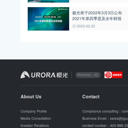
极光将于2022年3月3日公布
2021年第四季度及全年财报
2022-02-22
About Us
Contact
Company Profile
Compliance consulting：
com
Media Consultation
Business Email：
sales@jigu
Investor Relations
contact number：
400-888-23