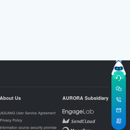
About Us
AURORA Subsidiary
JIGUANG User Service Agreement
Privacy Policy
Information source security promise