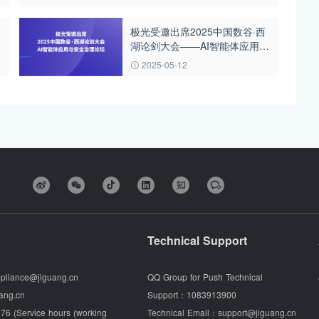
极光受邀出席2025中国数谷·西
湖论剑大会——AI智能体应用与
安全治理论坛
2025-05-12
Technical Support
pliance@jiguang.cn
QQ Group for Push Technical
ang.cn
Support：
1083913900
76 (Service hours (working
Technical Email：
support@jiguang.cn