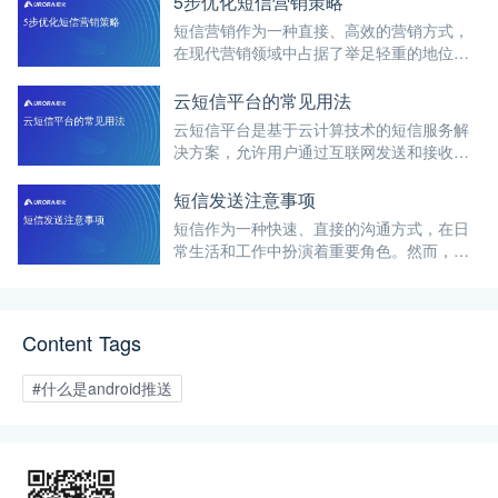
5步优化短信营销策略
短信营销作为一种直接、高效的营销方式，
在现代营销领域中占据了举足轻重的地位。
然而，要想充分发挥短信营销的优势，实现
最佳效果，就需要对短信营销策略进行优
云短信平台的常见用法
化。
云短信平台是基于云计算技术的短信服务解
决方案，允许用户通过互联网发送和接收短
信。通过Web接口或API进行访问，云短信平
台为用户提供了高效、可靠、安全的短信服
短信发送注意事项
务。
短信作为一种快速、直接的沟通方式，在日
常生活和工作中扮演着重要角色。然而，在
发送短信时，为了确保信息的有效传达和接
收者的良好体验，需要注意多个方面的细
节。
Content Tags
#什么是android推送