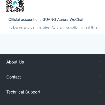
Official account of JIGUANG Aurora WeChat
Follow us and get the latest Aurora information in real time
About Us
Cons
Consult
Contact
accoun
Cons
Technical Support
400-88
Service