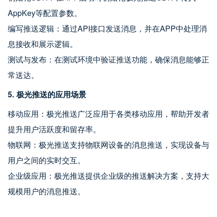
AppKey等配置参数。
编写推送逻辑：通过API接口发送消息，并在APP中处理消
息接收和展示逻辑。
测试与发布：在测试环境中验证推送功能，确保消息能够正
常送达。
5. 极光推送的应用场景
移动应用：极光推送广泛应用于各类移动应用，帮助开发者
提升用户活跃度和留存率。
物联网：极光推送支持物联网设备的消息推送，实现设备与
用户之间的实时交互。
企业级应用：极光推送提供企业级的推送解决方案，支持大
规模用户的消息推送。