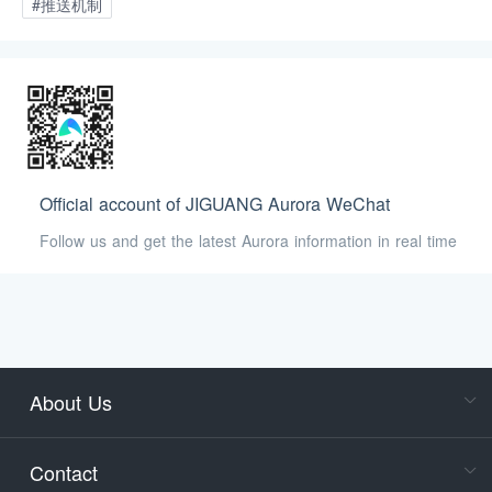
#推送机制
Official account of JIGUANG Aurora WeChat
Follow us and get the latest Aurora information in real time
About Us
Cons
Consult
Contact
accoun