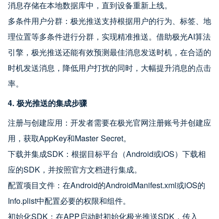
消息存储在本地数据库中，直到设备重新上线。
多条件用户分群：极光推送支持根据用户的行为、标签、地
理位置等多条件进行分群，实现精准推送。借助极光AI算法
引擎，极光推送还能有效预测最佳消息发送时机，在合适的
时机发送消息，降低用户打扰的同时，大幅提升消息的点击
率。
4. 极光推送的集成步骤
注册与创建应用：开发者需要在极光官网注册账号并创建应
用，获取AppKey和Master Secret。
下载并集成SDK：根据目标平台（Android或iOS）下载相
应的SDK，并按照官方文档进行集成。
配置项目文件：在Android的AndroidManifest.xml或iOS的
Info.plist中配置必要的权限和组件。
初始化SDK：在APP启动时初始化极光推送SDK，传入