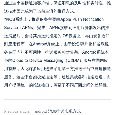
通过这个连接通知客户端，保证消息的及时性和实时性。推
送技术因此成为了当前主流的推送方式。
在iOS系统上，推送服务主要由Apple Push Notification
Service（APNs）完成。APNs接收到应用服务器发出的推
送消息后，会将其推送到指定的iOS设备上，再由设备通知
到应用程序。在Android系统上，由于设备碎片化和谷歌服
务在国内的不可用性，推送服务相对复杂。Android系统本
身的Cloud to Device Messaging（C2DM）服务在国内应
用有限，因此许多应用选择采用第三方推送平台或自建推送
服务。这些平台如极光推送等，通过集成各种推送通道，向
用户提供统一的推送接口，屏蔽了不同厂商之间的差异性。
Previous article:
android 消息推送实现方式