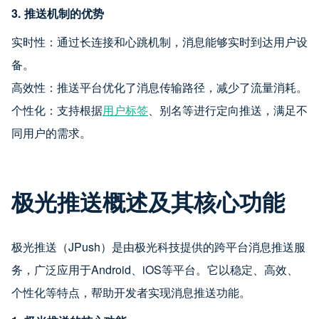
3. 推送机制的优势
实时性：通过长连接和心跳机制，消息能够实时到达用户设
备。
高效性：推送平台优化了消息传输路径，减少了流量消耗。
个性化：支持根据
用户标签
、别名等进行定向推送，满足不
同用户的需求。
极光推送概述及其核心功能
极光推送（JPush）是由极光科技提供的跨平台消息推送服
务，广泛应用于Android、iOS等平台。它以稳定、高效、
个性化等特点，帮助开发者实现消息推送功能。