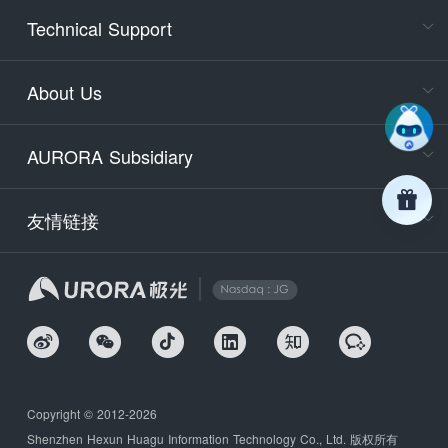
Cons
Technical Support
400-88
Service
About Us
days)
9:30-12
AURORA Subsidiary
Tech
Email
support
友情链接
Secu
securit
We
Copyright © 2012-2026
Shenzhen Hexun Huagu Information Technology Co., Ltd. 版权所有