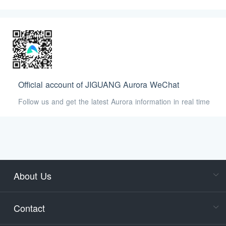
Official account of JIGUANG Aurora WeChat
Follow us and get the latest Aurora information in real time
About Us
Cons
Consult
Contact
accoun