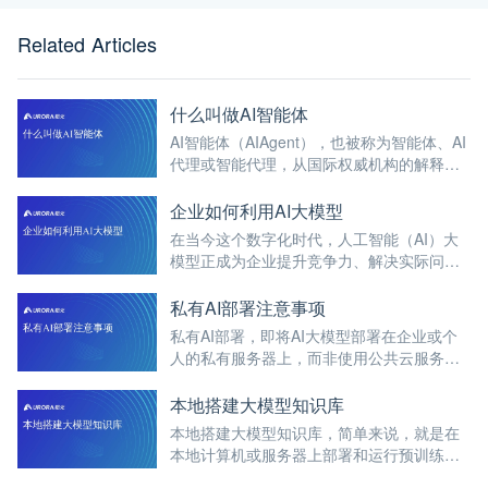
Related Articles
什么叫做AI智能体
AI智能体（AIAgent），也被称为智能体、AI
代理或智能代理，从国际权威机构的解释来
看，它是能够感知环境、自主决策并采取行
动以实现特定目标的智能实体。
企业如何利用AI大模型
在当今这个数字化时代，人工智能（AI）大
模型正成为企业提升竞争力、解决实际问题
的重要工具。
私有AI部署注意事项
私有AI部署，即将AI大模型部署在企业或个
人的私有服务器上，而非使用公共云服务。
这种部署方式可以提供更高的数据安全性和
定制化服务。
本地搭建大模型知识库
本地搭建大模型知识库，简单来说，就是在
本地计算机或服务器上部署和运行预训练的
大规模语言模型，并结合知识库系统，以实