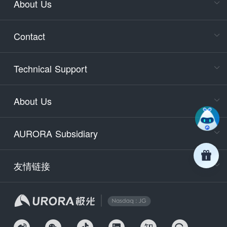
About Us
Cons
Consult
Contact
accoun
Cons
Technical Support
400-88
Service
About Us
days)
9:30-12
AURORA Subsidiary
Tech
Email
support
友情链接
Secu
securit