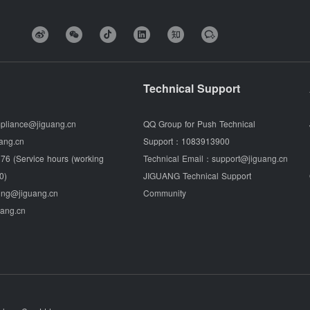
Technical Support
pliance@jiguang.cn
QQ Group for Push Technical
ang.cn
Support：
1083913900
76 (Service hours (working
Technical Email：
support@jiguang.cn
0)
JIGUANG Technical Support
ing@jiguang.cn
Community
uang.cn