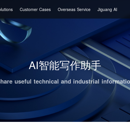
lutions
Customer Cases
Overseas Service
Jiguang AI
AI智能写作助手
hare useful technical and industrial informati