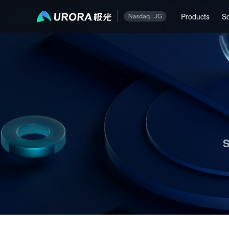
Aurora Mobile JPush's Operations & Technical Insights - Page 1
Products
So
S