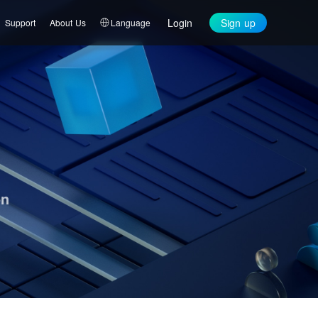
Login
Sign up
Support
About Us
Language
on