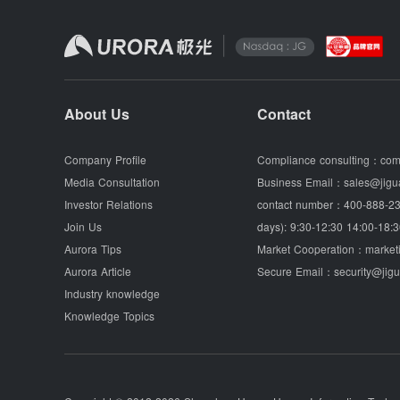
About Us
Contact
Company Profile
Compliance consulting：
com
Media Consultation
Business Email：
sales@jigu
Investor Relations
contact number：
400-888-23
Join Us
days): 9:30-12:30 14:00-18:3
Aurora Tips
Market Cooperation：
market
Aurora Article
Secure Email：
security@jig
Industry knowledge
Knowledge Topics