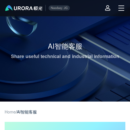
Aurora Mobile JPush's Operations & Technical Insights - Page 1
AI智能客服
Share useful technical and industrial information
Home
/
AI智能客服