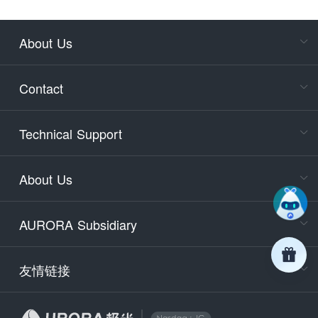
About Us
Cons
Consult
Contact
accoun
Cons
Technical Support
400-88
Service
About Us
days)
9:30-12
AURORA Subsidiary
Tech
Email
support
友情链接
Secu