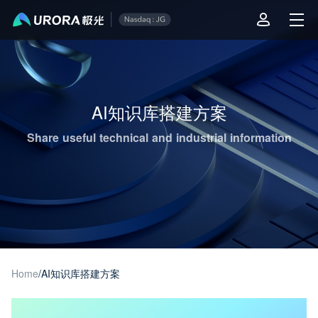
Aurora Mobile JPush's Operations & Technical Insights - Page 1
AI知识库搭建方案
Share useful technical and industrial information
Home
/
AI知识库搭建方案