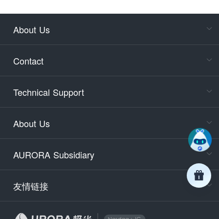
About Us
Cons
Consult
Contact
accoun
Cons
Technical Support
400-88
Service
About Us
days)
9:30-12
AURORA Subsidiary
Tech
Email
support
友情链接
Secu