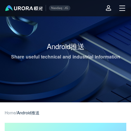
Aurora Mobile JPush's Operations & Technical Insights - Page 1
Android推送
Share useful technical and industrial information
Home
/
Android推送