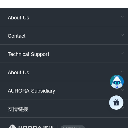
About Us
Cons
Consult
Contact
accoun
Cons
Technical Support
400-88
Service
About Us
days)
9:30-12
AURORA Subsidiary
Tech
Email
support
友情链接
Secu