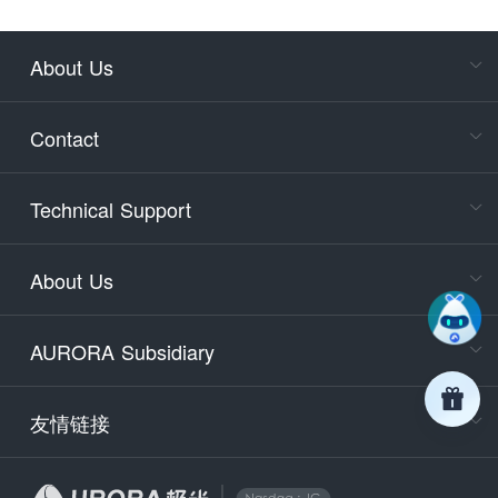
About Us
Cons
Consult
Contact
accoun
Cons
Technical Support
400-88
Service
About Us
days)
9:30-12
AURORA Subsidiary
Tech
Email
support
友情链接
Secu