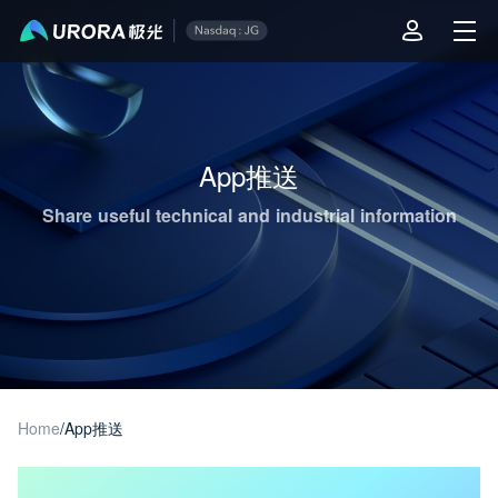
Aurora Mobile JPush's Operations & Technical Insights - Page 1
App推送
Share useful technical and industrial information
Home
/
App推送