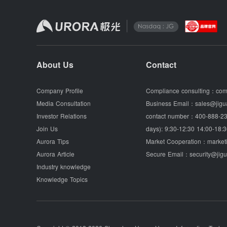
About Us
Contact
Company Profile
Compliance consulting：
com
Media Consultation
Business Email：
sales@jigu
Investor Relations
contact number：
400-888-23
Join Us
days): 9:30-12:30 14:00-18:3
Aurora Tips
Market Cooperation：
market
Aurora Article
Secure Email：
security@jig
Industry knowledge
Knowledge Topics