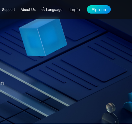
Login
Sign up
Support
About Us
Language
on