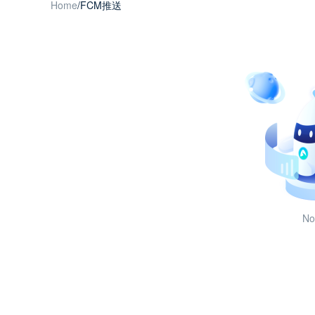
Home
/
FCM推送
No