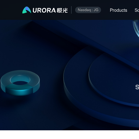
Aurora Mobile JPush's Operations & Technical Insights - Page 1
Products
So
S