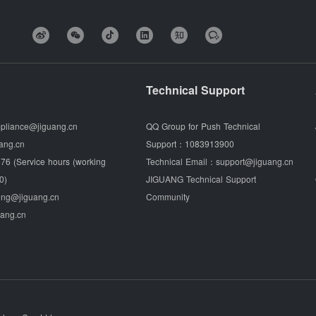
Technical Support
pliance@jiguang.cn
QQ Group for Push Technical
ang.cn
Support：
1083913900
76 (Service hours (working
Technical Email：
support@jiguang.cn
0)
JIGUANG Technical Support
ing@jiguang.cn
Community
uang.cn