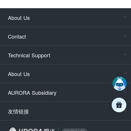
About Us
Cons
Consult
Contact
accoun
Cons
Technical Support
400-88
Service
About Us
days)
9:30-12
AURORA Subsidiary
Tech
Email
support
友情链接
Secu