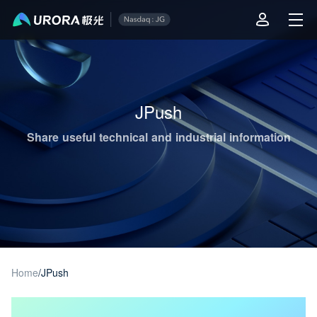
Aurora Mobile JPush's Operations & Technical Insights - Page 1
JPush
Share useful technical and industrial information
Home
/
JPush