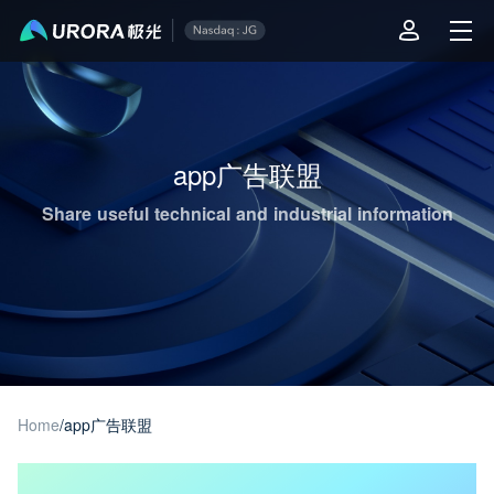
Aurora Mobile JPush's Operations & Technical Insights - Page 1
app广告联盟
Share useful technical and industrial information
Home
/
app广告联盟