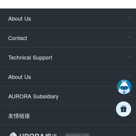
About Us
Cons
Consult
Contact
accoun
Cons
Technical Support
400-88
Service
About Us
days)
9:30-12
AURORA Subsidiary
Tech
Email
support
友情链接
Secu