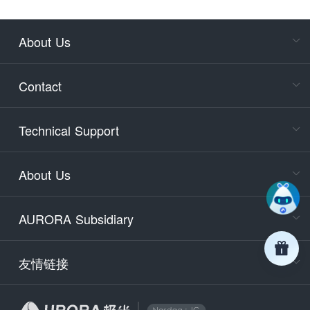
About Us
Cons
Consult
Contact
accoun
Cons
Technical Support
400-88
Service
About Us
days)
9:30-12
AURORA Subsidiary
Tech
Email
support
友情链接
Secu