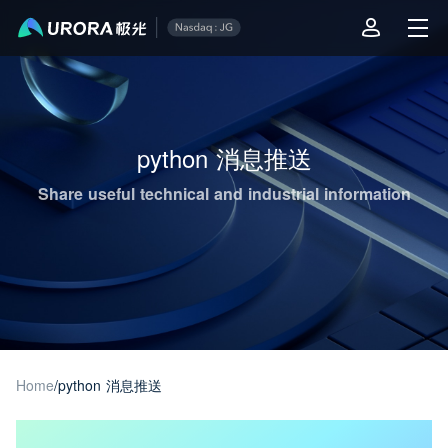
Aurora Mobile JPush's Operations & Technical Insights - Page 1
python 消息推送
Share useful technical and industrial information
Home
/
python 消息推送