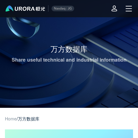
Aurora Mobile JPush's Operations & Technical Insights - Page 1
万方数据库
Share useful technical and industrial information
Home
/
万方数据库