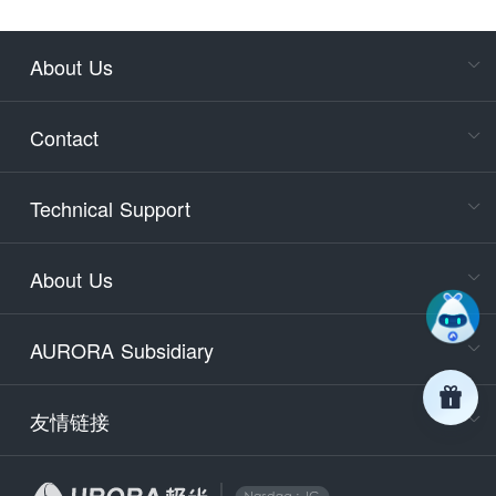
About Us
Cons
Consult
Contact
accoun
Cons
Technical Support
400-88
Service
About Us
days)
9:30-12
AURORA Subsidiary
Tech
Email
support
友情链接
Secu