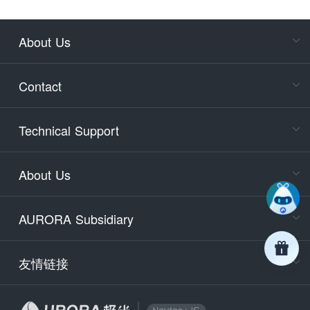
About Us
Cons
Consult
Contact
accoun
Cons
Technical Support
400-88
Service
About Us
days)
9:30-12
AURORA Subsidiary
Tech
Email
support
友情链接
Secu