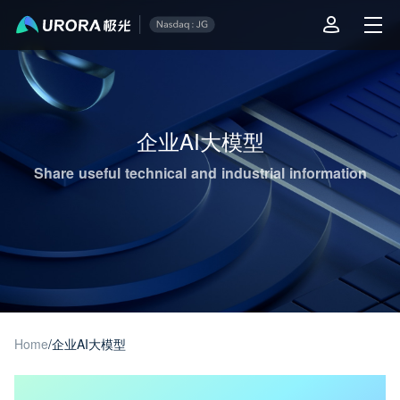
Aurora Mobile JPush's Operations & Technical Insights - Page 1
企业AI大模型
Share useful technical and industrial information
Home
/
企业AI大模型