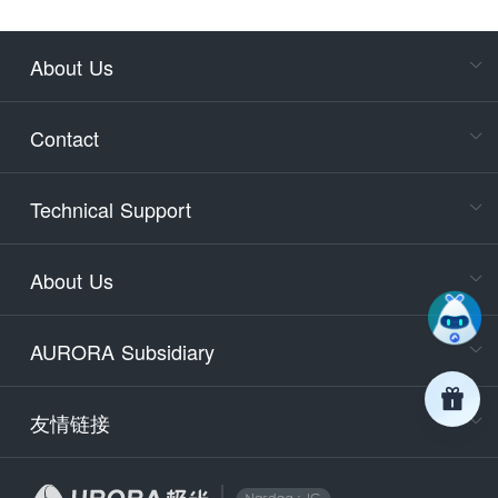
About Us
Cons
Consult
Contact
accoun
Cons
Technical Support
400-88
Service
About Us
days)
9:30-12
AURORA Subsidiary
Tech
Email
support
友情链接
Secu