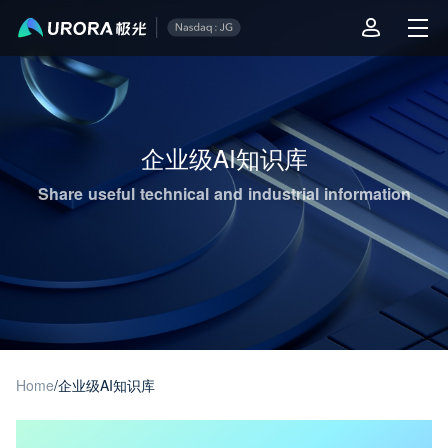
Aurora Mobile JPush's Operations & Technical Insights - Page 1
企业级AI知识库
Share useful technical and industrial information
Home
/
企业级AI知识库