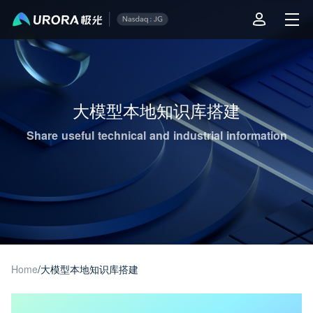
Aurora Mobile JPush's Operations & Technical Insights - Page 1
大模型本地知识库搭建
Share useful technical and industrial information
Home
/
大模型本地知识库搭建