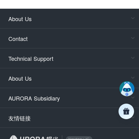
About Us
Cons
Consult
Contact
accoun
Cons
Technical Support
400-88
Service
About Us
days)
9:30-12
AURORA Subsidiary
Tech
Email
support
友情链接
Secu