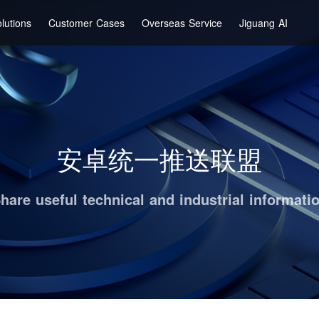
lutions
Customer Cases
Overseas Service
Jiguang AI
安卓统一推送联盟
hare useful technical and industrial informati