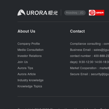
About Us
Contact
Company Profile
Compliance consulting：
com
Media Consultation
Business Email：
sales@jigu
Investor Relations
contact number：
400-888-23
Join Us
days): 9:30-12:30 14:00-18:3
Aurora Tips
Market Cooperation：
market
Aurora Article
Secure Email：
security@jig
Industry knowledge
Knowledge Topics