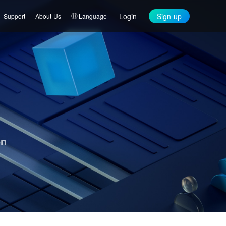
Login
Sign up
Support
About Us
Language
on