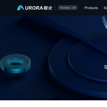
Aurora Mobile JPush's Operations & Technical Insights - Page 1
Products
So
S