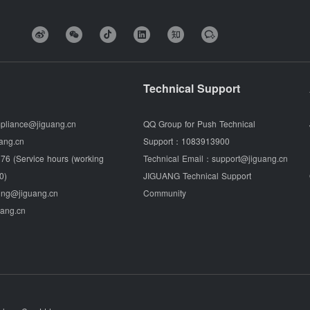
Technical Support
pliance@jiguang.cn
QQ Group for Push Technical
ang.cn
Support：
1083913900
76 (Service hours (working
Technical Email：
support@jiguang.cn
0)
JIGUANG Technical Support
ing@jiguang.cn
Community
uang.cn