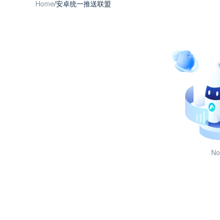
Home
/
安卓统一推送联盟
No