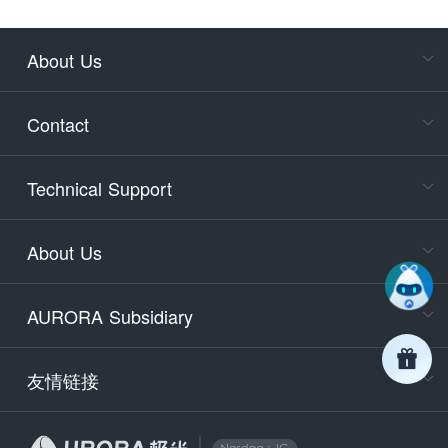
About Us
Cons
Consult
Contact
accoun
Cons
Technical Support
400-88
Service
About Us
days)
9:30-12
AURORA Subsidiary
Tech
Email
support
友情链接
Secu