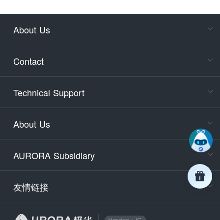
About Us
Cons
Consult
Contact
accoun
Cons
Technical Support
400-88
Service
About Us
days)
9:30-12
AURORA Subsidiary
Tech
Email
support
友情链接
Secu