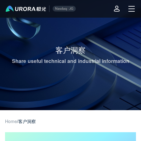
Aurora Mobile JPush's Operations & Technical Insights - Page 1
客户洞察
Share useful technical and industrial information
Home
/
客户洞察