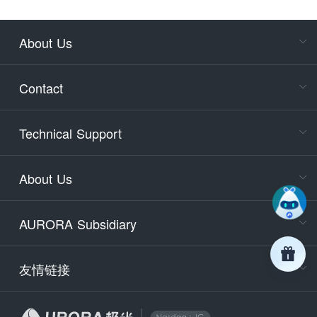
About Us
Cons
Consult
Contact
accoun
Cons
Technical Support
400-88
Service
About Us
days)
9:30-12
AURORA Subsidiary
Tech
Email
support
友情链接
Secu