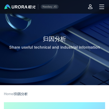
Aurora Mobile JPush's Operations & Technical Insights - Page 1
归因分析
Share useful technical and industrial information
Home
/
归因分析