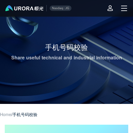
Aurora Mobile JPush's Operations & Technical Insights - Page 1
手机号码校验
Share useful technical and industrial information
Home
/
手机号码校验