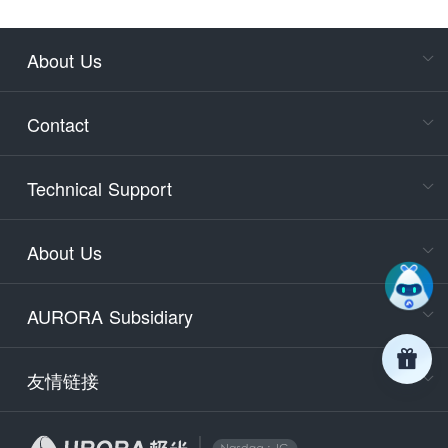
About Us
Cons
Consult
Contact
accoun
Cons
Technical Support
400-88
Service
About Us
days)
9:30-12
AURORA Subsidiary
Tech
Email
support
友情链接
Secu