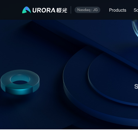
Aurora Mobile JPush's Operations & Technical Insights - Page 1
Products
So
S