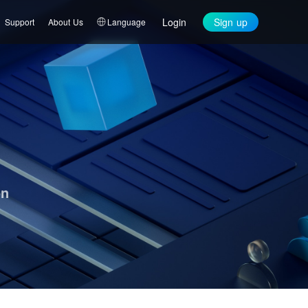
Login
Sign up
Support
About Us
Language
on