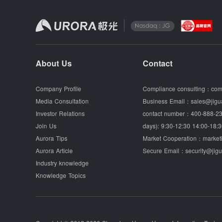
About Us
Contact
Company Profile
Compliance consulting：
com
Media Consultation
Business Email：
sales@jigu
Investor Relations
contact number：
400-888-23
Join Us
days): 9:30-12:30 14:00-18:3
Aurora Tips
Market Cooperation：
market
Aurora Article
Secure Email：
security@jig
Industry knowledge
Knowledge Topics