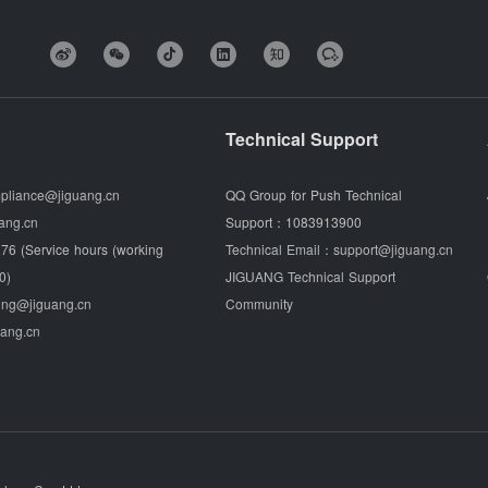
Technical Support
pliance@jiguang.cn
QQ Group for Push Technical
ang.cn
Support：
1083913900
76 (Service hours (working
Technical Email：
support@jiguang.cn
0)
JIGUANG Technical Support
ing@jiguang.cn
Community
uang.cn