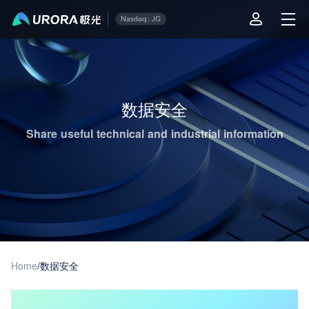
Aurora Mobile JPush's Operations & Technical Insights - Page 1
数据安全
Share useful technical and industrial information
Home
/
数据安全