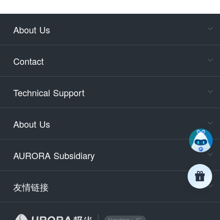
About Us
Cons
Consult
Contact
accoun
Cons
Technical Support
400-88
Service
About Us
days)
9:30-12
AURORA Subsidiary
Tech
Email
support
友情链接
Secu