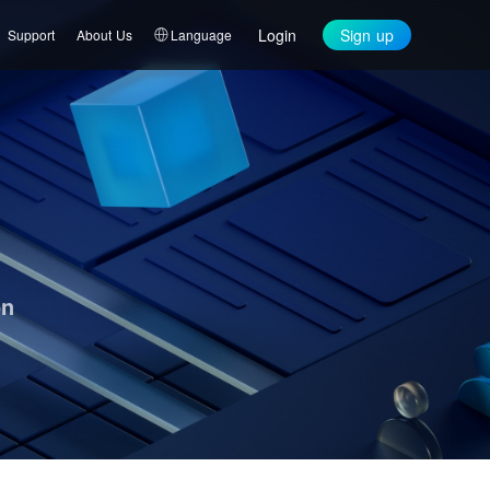
Login
Sign up
Support
About Us
Language
on