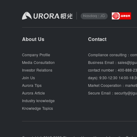
About Us
Contact
Company Profile
Compliance consulting：
com
Media Consultation
Business Email：
sales@jigu
Investor Relations
contact number：
400-888-23
Join Us
days): 9:30-12:30 14:00-18:3
Aurora Tips
Market Cooperation：
market
Aurora Article
Secure Email：
security@jig
Industry knowledge
Knowledge Topics