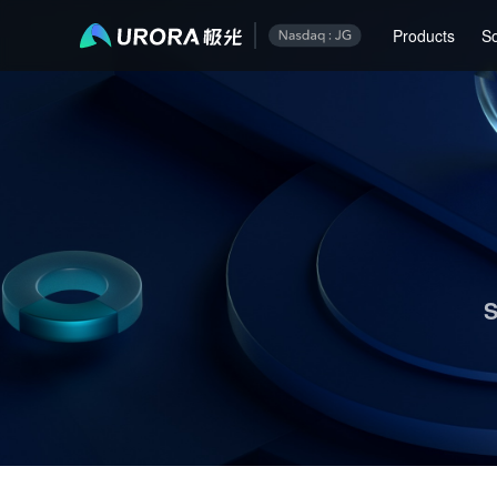
Aurora Mobile JPush's Operations & Technical Insights - Page 1
Products
So
S