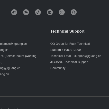
Technical Support
pliance@jiguang.cn
QQ Group for Push Technical
ang.cn
Support：
1083913900
76 (Service hours (working
Technical Email：
support@jiguang.cn
0)
JIGUANG Technical Support
ing@jiguang.cn
Community
uang.cn