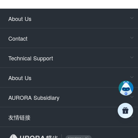
About Us
Cons
Consult
Contact
accoun
Cons
Technical Support
400-88
Service
About Us
days)
9:30-12
AURORA Subsidiary
Tech
Email
support
友情链接
Secu