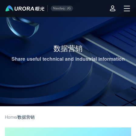
Aurora Mobile JPush's Operations & Technical Insights - Page 1
数据营销
Share useful technical and industrial information
Home
/
数据营销