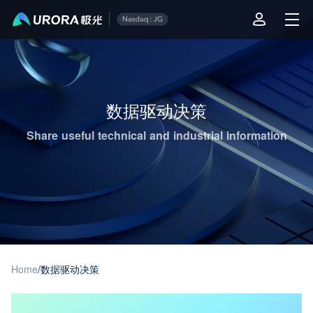
Aurora Mobile JPush's Operations & Technical Insights - Page 1
数据驱动决策
Share useful technical and industrial information
Home
/
数据驱动决策