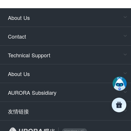
About Us
Cons
Consult
Contact
accoun
Cons
Technical Support
400-88
Service
About Us
days)
9:30-12
AURORA Subsidiary
Tech
Email
support
友情链接
Secu