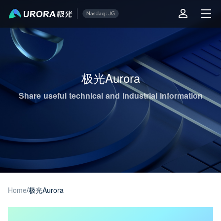
Aurora Mobile JPush's Operations & Technical Insights - Page 1
极光Aurora
Share useful technical and industrial information
Home
/
极光Aurora