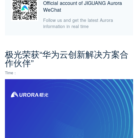
Official account of JIGUANG Aurora
WeChat
Follow us and get the latest Aurora
information in real time
极光荣获“华为云创新解决方案合
作伙伴”
Time：