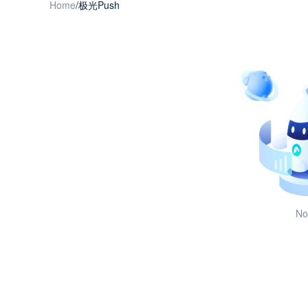
Home
/
极光Push
No