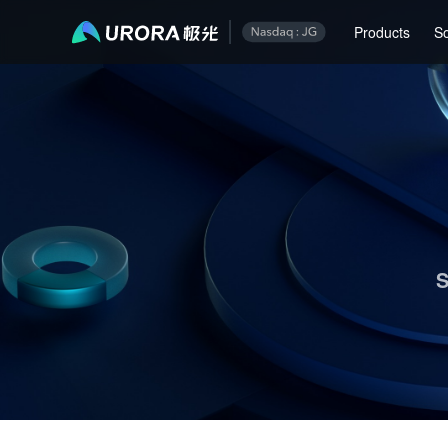
Aurora Mobile JPush's Operations & Technical Insights - Page 1
Products
So
S