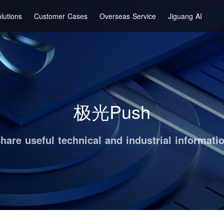
lutions
Customer Cases
Overseas Service
Jiguang AI
极光Push
hare useful technical and industrial informati