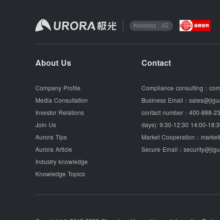
About Us
Contact
Company Profile
Compliance consulting：
com
Media Consultation
Business Email：
sales@jigu
Investor Relations
contact number：
400-888-23
Join Us
days): 9:30-12:30 14:00-18:3
Aurora Tips
Market Cooperation：
market
Aurora Article
Secure Email：
security@jig
Industry knowledge
Knowledge Topics