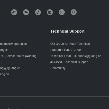
Technical Support
pliance@jiguang.cn
QQ Group for Push Technical
ang.cn
Support：
1083913900
76 (Service hours (working
Technical Email：
support@jiguang.cn
0)
JIGUANG Technical Support
ing@jiguang.cn
Community
uang.cn