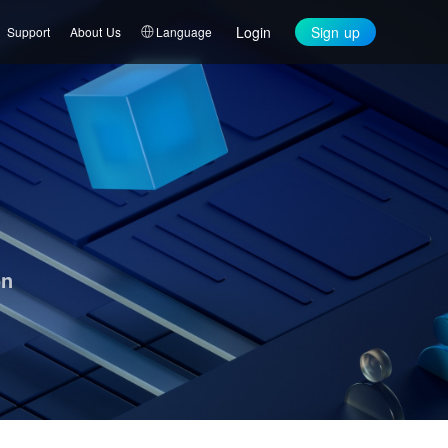
Login
Sign up
Support
About Us
Language
on