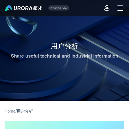
Aurora Mobile JPush's Operations & Technical Insights - Page 1
用户分析
Share useful technical and industrial information
Home
/
用户分析