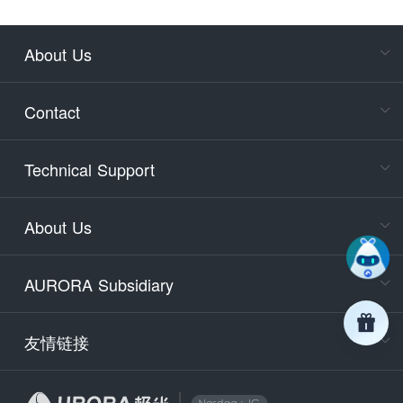
About Us
Cons
Consult
Contact
accoun
Cons
Technical Support
400-88
Service
About Us
days)
9:30-12
AURORA Subsidiary
Tech
Email
support
友情链接
Secu