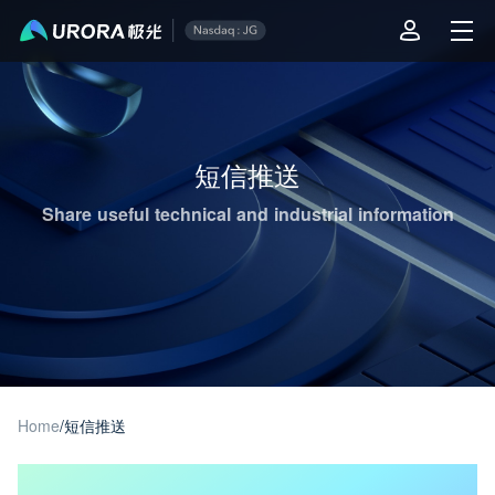
Aurora Mobile JPush's Operations & Technical Insights - Page 1
短信推送
Share useful technical and industrial information
Home
/
短信推送