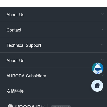
About Us
Cons
Consult
Contact
accoun
Cons
Technical Support
400-88
Service
About Us
days)
9:30-12
AURORA Subsidiary
Tech
Email
support
友情链接
Secu