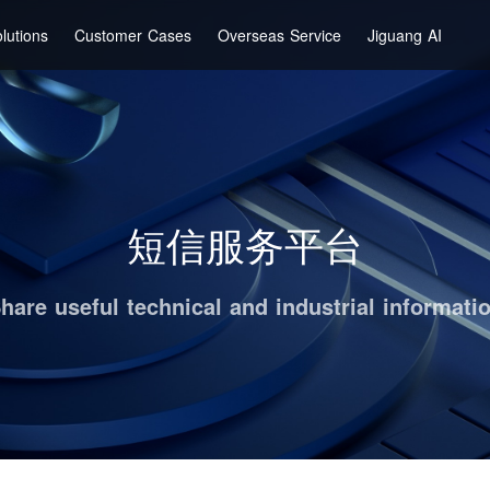
lutions
Customer Cases
Overseas Service
Jiguang AI
短信服务平台
hare useful technical and industrial informati