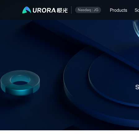
Aurora Mobile JPush's Operations & Technical Insights - Page 1
Products
So
S