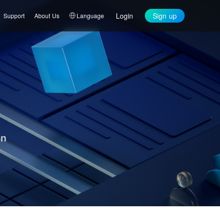
Login
Sign up
Support
About Us
Language
on