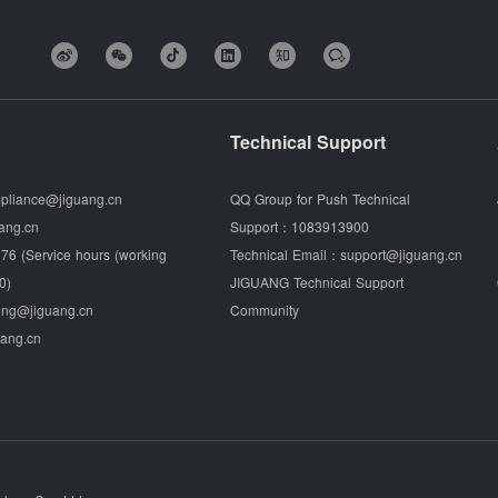
Technical Support
pliance@jiguang.cn
QQ Group for Push Technical
ang.cn
Support：
1083913900
76 (Service hours (working
Technical Email：
support@jiguang.cn
0)
JIGUANG Technical Support
ing@jiguang.cn
Community
uang.cn