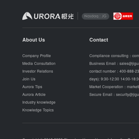
About Us
Contact
Company Profile
Compliance consulting：
com
Media Consultation
Business Email：
sales@jigu
Investor Relations
contact number：
400-888-23
Join Us
days): 9:30-12:30 14:00-18:3
Aurora Tips
Market Cooperation：
market
Aurora Article
Secure Email：
security@jig
Industry knowledge
Knowledge Topics