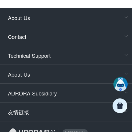
About Us
Cons
Consult
Contact
accoun
Cons
Technical Support
400-88
Service
About Us
days)
9:30-12
AURORA Subsidiary
Tech
Email
support
友情链接
Secu