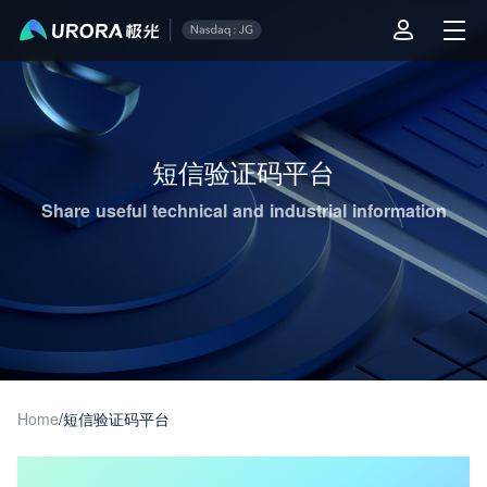
Aurora Mobile JPush's Operations & Technical Insights - Page 1
短信验证码平台
Share useful technical and industrial information
Home
/
短信验证码平台