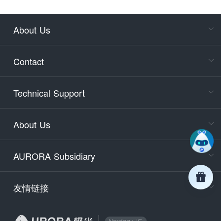
About Us
Cons
Consult
Contact
accoun
Cons
Technical Support
400-88
Service
About Us
days)
9:30-12
AURORA Subsidiary
Tech
Email
support
友情链接
Secu