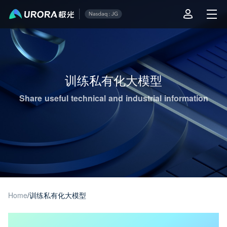
Aurora Mobile JPush's Operations & Technical Insights - Page 1
训练私有化大模型
Share useful technical and industrial information
Home
/
训练私有化大模型