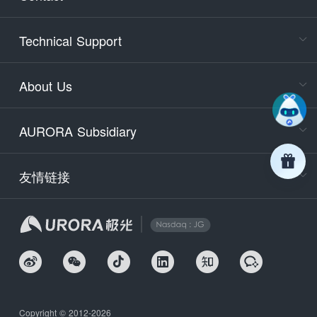
Cons
Technical Support
400-88
Service
About Us
days)
9:30-12
AURORA Subsidiary
Tech
Email
support
友情链接
Secu
securit
We
Copyright © 2012-2026