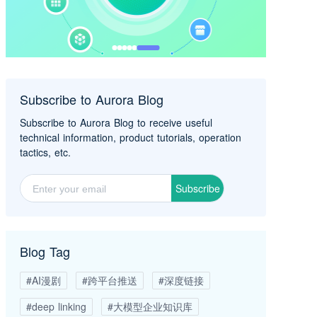
Subscribe to Aurora Blog
Subscribe to Aurora Blog to receive useful
technical information, product tutorials, operation
tactics, etc.
Subscribe
Blog Tag
#AI漫剧
#跨平台推送
#深度链接
#deep linking
#大模型企业知识库