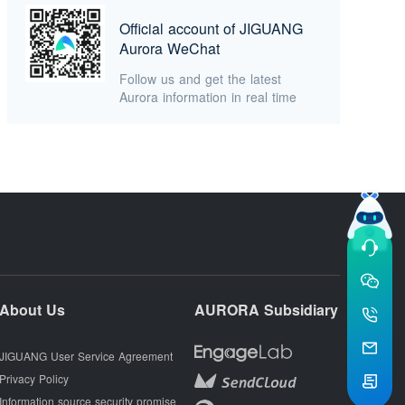
Official account of JIGUANG
Aurora WeChat
Follow us and get the latest
Aurora information in real time
About Us
AURORA Subsidiary
JIGUANG User Service Agreement
Privacy Policy
Information source security promise