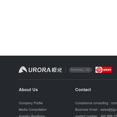
About Us
Contact
Company Profile
Compliance consulting：
com
Media Consultation
Business Email：
sales@jigu
Investor Relations
contact number：
400-888-23