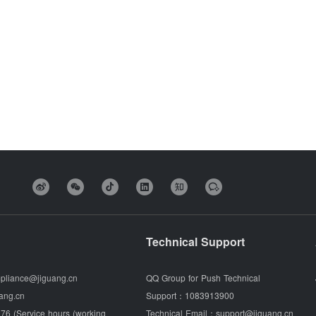
Technical Support
pliance@jiguang.cn
QQ Group for Push Technical
ang.cn
Support：
1083913900
76 (Service hours (working
Technical Email：
support@jiguang.cn