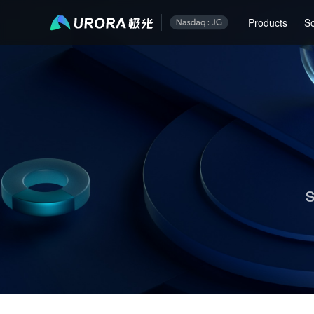
Aurora Mobile's Operations & Technical Content Highlights
Products
So
S