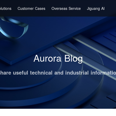
lutions
Customer Cases
Overseas Service
Jiguang AI
Aurora Blog
hare useful technical and industrial informati