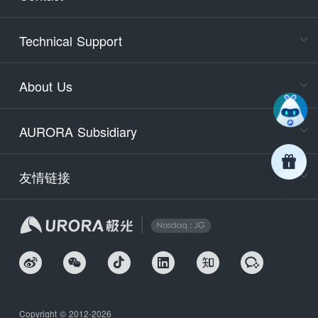
Cons
Technical Support
400-88
Service
About Us
days)
9:30-12
AURORA Subsidiary
Tech
Email
support
友情链接
Secu
securit
We
Copyright © 2012-2026