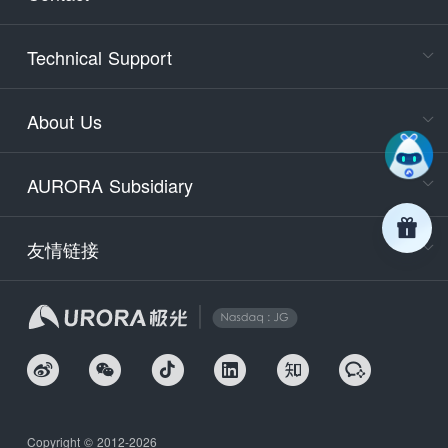
Cons
Technical Support
400-88
Service
About Us
days)
9:30-12
AURORA Subsidiary
Tech
Email
support
友情链接
Secu
securit
We
Copyright © 2012-2026