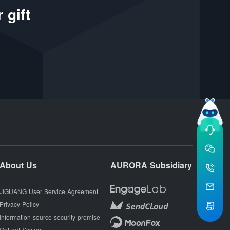
 gift
About Us
AURORA Subsidiary
JIGUANG User Service Agreement
Privacy Policy
Information source security promise
Opt-out System