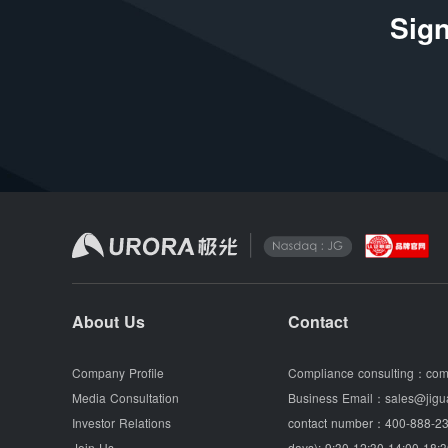
Sign
About Us
Contact
Company Profile
Compliance consulting：
com
Media Consultation
Business Email：
sales@jigu
Investor Relations
contact number：
400-888-23
Join Us
days): 9:30-12:30 14:00-18:3