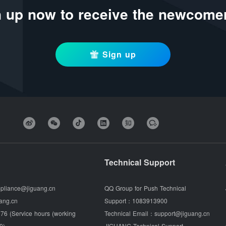
 up now to receive the newcomer
Sign up
Technical Support
pliance@jiguang.cn
QQ Group for Push Technical
ang.cn
Support：
1083913900
76 (Service hours (working
Technical Email：
support@jiguang.cn
0)
JIGUANG Technical Support