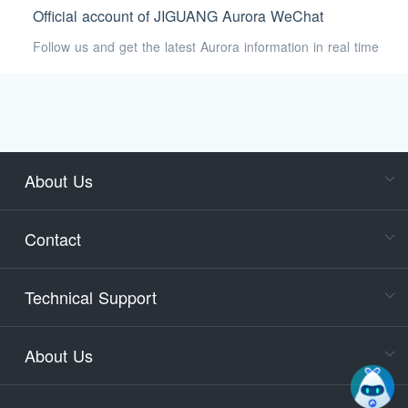
Official account of JIGUANG Aurora WeChat
Follow us and get the latest Aurora information in real time
About Us
Cons
Consult
Contact
accoun
Cons
Technical Support
400-88
Service
About Us
days)
9:30-12