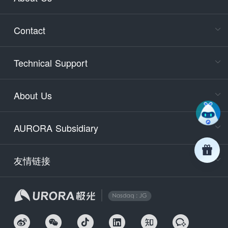
Cons
Consult
Contact
accoun
Cons
Technical Support
400-88
Service
About Us
days)
9:30-12
AURORA Subsidiary
Tech
Email
support
友情链接
Secu
securit