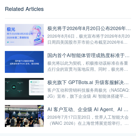
Related Articles
极光将于2026年8月20日公布2026年第二季度财报
2026年8月6日，极光宣布将于2026年8月20
日周四美国股市开市前公布截至2026年6月
30日第二季度未经审计的财报。
国内首个AI智能体管理成熟度标准于WAIC发布，极光参编
极光将以此为契机，积极推动该标准在各重
点行业的宣贯与落地应用。同时，极光将继
续深耕AI与大数据前沿技术，不断将高标准
融入自身的产品与服务中，赋能更多企业实
极光旗下 GPTBots.ai 升级客服解决方案：Audio Agent 打通企业通信线路，LINE 客服插件 2.0 同步上线
现智能化转型，为我国人工智能产业规模
客户互动和营销科技服务商极光（NASDAQ:
化、高端化发展注入强劲动能！
JG）宣布，旗下企业级 AI 智能体搭建平台
GPTBots.ai 推出两项客服能力升级：Audio
Agent 正式支持通过 SIP 协议与 Twilio 对接
AI 客户互动、企业级 AI Agent、AI 内容生成集中亮相！极光旗下EngageLab WAIC 2026 现场回顾
企业通信系统；LINE 客服插件 2.0 完成界面
2026年7月17日至20日，世界人工智能大会
重构并新增通知功能。
（WAIC 2026）在上海世博展览馆举行。极
光旗下 EngageLab、GPTBots.ai、
Modellix.ai 三大产品亮相 H1-A203 展位。