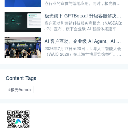
点行业的宣贯与落地应用。同时，极光将继
续深耕AI与大数据前沿技术，不断将高标准
融入自身的产品与服务中，赋能更多企业实
极光旗下 GPTBots.ai 升级客服解决方案：Audio Agent 打通企业通信线路，LINE 客服插件 2.0 同步上线
现智能化转型，为我国人工智能产业规模
客户互动和营销科技服务商极光（NASDAQ:
化、高端化发展注入强劲动能！
JG）宣布，旗下企业级 AI 智能体搭建平台
GPTBots.ai 推出两项客服能力升级：Audio
Agent 正式支持通过 SIP 协议与 Twilio 对接
AI 客户互动、企业级 AI Agent、AI 内容生成集中亮相！极光旗下EngageLab WAIC 2026 现场回顾
企业通信系统；LINE 客服插件 2.0 完成界面
2026年7月17日至20日，世界人工智能大会
重构并新增通知功能。
（WAIC 2026）在上海世博展览馆举行。极
光旗下 EngageLab、GPTBots.ai、
Modellix.ai 三大产品亮相 H1-A203 展位。
Content Tags
#极光Aurora