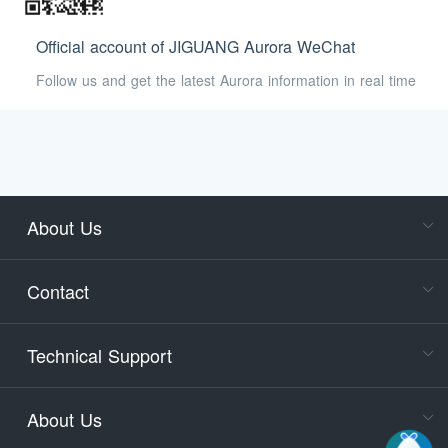
Official account of JIGUANG Aurora WeChat
Follow us and get the latest Aurora information in real time
About Us
Cons
Consult
Contact
accoun
Cons
Technical Support
400-88
Service
About Us
days)
9:30-12