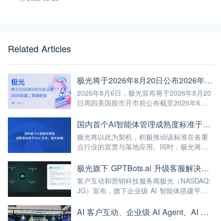
Related Articles
极光将于2026年8月20日公布2026年第二季度财报
2026年8月6日，极光宣布将于2026年8月20
日周四美国股市开市前公布截至2026年6月
30日第二季度未经审计的财报。
国内首个AI智能体管理成熟度标准于WAIC发布，极光参编
极光将以此为契机，积极推动该标准在各重
点行业的宣贯与落地应用。同时，极光将继
续深耕AI与大数据前沿技术，不断将高标准
融入自身的产品与服务中，赋能更多企业实
极光旗下 GPTBots.ai 升级客服解决方案：Audio Agent 打通企业通信线路，LINE 客服插件 2.0 同步上线
现智能化转型，为我国人工智能产业规模
客户互动和营销科技服务商极光（NASDAQ:
化、高端化发展注入强劲动能！
JG）宣布，旗下企业级 AI 智能体搭建平台
GPTBots.ai 推出两项客服能力升级：Audio
Agent 正式支持通过 SIP 协议与 Twilio 对接
AI 客户互动、企业级 AI Agent、AI 内容生成集中亮相！极光旗下EngageLab WAIC 2026 现场回顾
企业通信系统；LINE 客服插件 2.0 完成界面