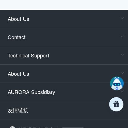
About Us
Cons
Consult
Contact
accoun
Cons
Technical Support
400-88
Service
About Us
days)
9:30-12
AURORA Subsidiary
Tech
Email
support
友情链接
Secu