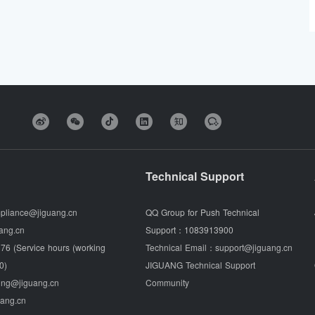
Technical Support
pliance@jiguang.cn
QQ Group for Push Technical
ang.cn
Support：
1083913900
76 (Service hours (working
Technical Email：
support@jiguang.cn
0)
JIGUANG Technical Support
ing@jiguang.cn
Community
uang.cn