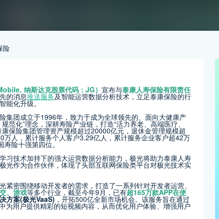
保险
 Mobile, 纳斯达克股票代码：JG）
宣布与
泰康人寿保险有限责任
先的消息
推送服务
及智能运营数据分析技术，立足泰康保险的行
智能化升级。
险集团成立于1996年，致力于成为全球领先的、面向大健康产
规范化”理念，深耕寿险产业链，打造“活力养老、高端医疗、
康保险集团管理资产规模超过20000亿元，退休金管理规模超
80万人，累计服务个人客户3.29亿人，累计服务企业客户超42万
国寿险十强第四位。
学习技术加持下的强大运营数据分析能力，极光将助力泰康人寿
极光作为合作伙伴，体现了头部互联网保险类平台对极光技术实
光紧密围绕移动开发者的需求，打造了一系列针对开发者运营、
交、游戏
等多个行业，截至今年9月，已有
超165万款APP在使
方案(极光VaaS)
，开拓500亿全新市场机会。该服务旨在通过
P中为用户提供精彩的短视频内容，从而优化用户体验、增强用户