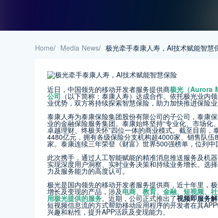
Home
/
Media News
/
极光牵手泰康人寿，AI技术赋能智慧
近日，中国领先的移动开发者服务提供商
极光（Aurora
公司
（以下简称：泰康人寿）达成合作。依托极光业内领
业优势，双方将持续探索智慧保险，助力加快推进保险业
泰康人寿为泰康保险集团股份有限公司的子公司，泰康保
业的金融保险服务集团。泰康始终坚持“专业化、市场化、
卓越理财、终极关怀”四位一体的商业模式。截至目前，泰
4480亿元，拥有各级保险分支机构超4000家、销售队伍
家。泰康连续三年荣登《财富》世界500强榜单，位列中
此次携手，通过人工智能赋能的精准消息推送服务及机器
实现深度用户洞察、实时业务决策和持续业务增长。选择
力及服务能力的高度认可。
极光是国内领先的移动开发者服务提供商，近十年里，极
增长及变现的产品，涉及
电商、教育、金融、短视频、社
用极光提供的服务
。近期，公司正式推出了
视频即服务解决
短视频信息流的方式帮助移动应用程序的开发者在其AP
兴趣和粘性，提升APP活跃及变现能力。