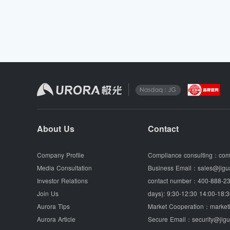
About Us
Contact
Company Profile
Compliance consulting：
com
Media Consultation
Business Email：
sales@jigu
Investor Relations
contact number：
400-888-23
Join Us
days): 9:30-12:30 14:00-18:3
Aurora Tips
Market Cooperation：
market
Aurora Article
Secure Email：
security@jig