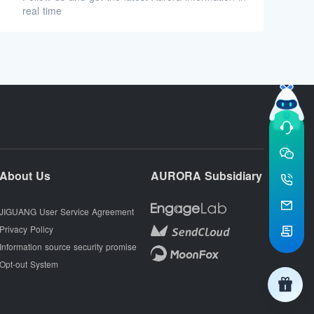
real time
About Us
AURORA Subsidiary
JIGUANG User Service Agreement
Privacy Policy
Information source security promise
Opt-out System