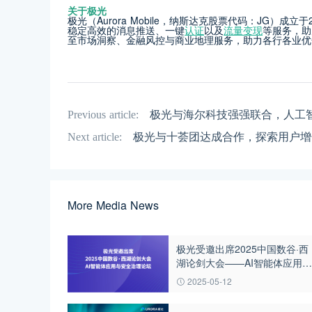
关于极光
极光（Aurora Mobile，纳斯达克股票代码：JG）
稳定高效的消息推送、一键
认证
以及
流量变现
等服务，助
至市场洞察、金融风控与商业地理服务，助力各行各业优
Previous article:
极光与海尔科技强强联合，人工
Next article:
极光与十荟团达成合作，探索用户增
More Media News
极光受邀出席2025中国数谷·西
湖论剑大会——AI智能体应用与
安全治理论坛
2025-05-12