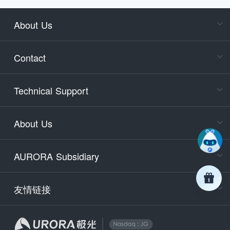
About Us
Cons
Consult
Contact
accoun
Cons
Technical Support
400-88
Service
About Us
days)
9:30-12
AURORA Subsidiary
Tech
Email
support
友情链接
Secu
securit