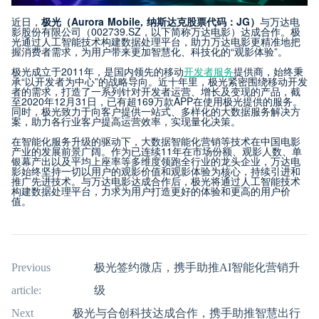
近日，
极光（Aurora Mobile, 纳斯达克股票代码：JG）
与万达电
影股份有限公司（002739.SZ，以下简称万达电影）达成合作。极
光通过人工智能技术构建数据处理平台，助力万达电影更精准地把
握消费者需求，为用户带来更加智慧化、科技化的“观影体验”。
极光成立于2011年，是国内领先的移动
开发者服务
提供商，始终秉
承“以开发者为中心”的战略导向。近十年里，极光紧密围绕移动开发
者的需求，打造了一系列针对开发者运营、增长及变现的产品，截
至2020年12月31日，已有超169万款APP在使用极光提供的服务。
同时，极光致力于向客户提供一站式、多样化的大数据服务解决方
案，助力各行业客户提高运营效率，实现量化决策。
在智能化服务升级的驱动下，大数据智能化营销等技术在中国电影
产业的发展前景广阔。作为已连续11年在市场份额、观影人数、单
银幕产出以及平均上座率等多维度领跑全行业的龙头企业，万达电
影始终坚持一切以用户的观影价值和观影体验为核心，持续引进和
推广先进技术。与万达电影达成合作后，极光将通过人工智能技术
构建数据处理平台，力求为用户打造更好的体验和更高的用户价
值。
Previous
极光签约微店，携手助推AI智能化营销升
article:
级
Next
极光与合创科技达成合作，携手助推智慧出行