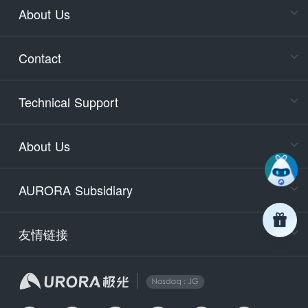
About Us
Cons
Consult
Contact
accoun
Cons
Technical Support
400-88
Service
About Us
days)
9:30-12
AURORA Subsidiary
Tech
Email
support
友情链接
Secu
securit