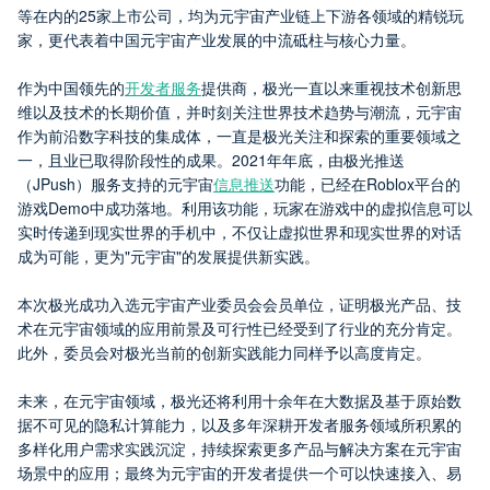
等在内的25家上市公司，均为元宇宙产业链上下游各领域的精锐玩
家，更代表着中国元宇宙产业发展的中流砥柱与核心力量。
作为中国领先的
开发者服务
提供商，极光一直以来重视技术创新思
维以及技术的长期价值，并时刻关注世界技术趋势与潮流，元宇宙
作为前沿数字科技的集成体，一直是极光关注和探索的重要领域之
一，且业已取得阶段性的成果。2021年年底，由极光推送
（JPush）服务支持的元宇宙
信息推送
功能，已经在Roblox平台的
游戏Demo中成功落地。利用该功能，玩家在游戏中的虚拟信息可以
实时传递到现实世界的手机中，不仅让虚拟世界和现实世界的对话
成为可能，更为"元宇宙"的发展提供新实践。
本次极光成功入选元宇宙产业委员会会员单位，证明极光产品、技
术在元宇宙领域的应用前景及可行性已经受到了行业的充分肯定。
此外，委员会对极光当前的创新实践能力同样予以高度肯定。
未来，在元宇宙领域，极光还将利用十余年在大数据及基于原始数
据不可见的隐私计算能力，以及多年深耕开发者服务领域所积累的
多样化用户需求实践沉淀，持续探索更多产品与解决方案在元宇宙
场景中的应用；最终为元宇宙的开发者提供一个可以快速接入、易