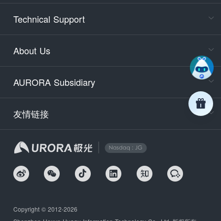
Cons
Technical Support
400-88
Service
About Us
days)
9:30-12
AURORA Subsidiary
Tech
Email
support
友情链接
Secu
securit
We
Copyright © 2012-2026