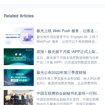
Related Articles
极光上线 Web Push 服务，让推送不再依赖手机 APP
极光海外消息服务平台 EngageLab 上线了
WebPush 服务，让您可以不再依赖移动
APP，随时向网站的订阅者推送服务通知和
营销消息，实现类移动 APP 的推送服务。
喜报！极光旗下月狐 iAPP正式上架深圳数据交易所
近日，极光旗下月狐全场景数据洞察与分析
产品（月狐 iAPP）已完成深圳数据交易所数
据商品上架流程，可正式在深数所公开流通
交易。
极光公布2022年第三季度财报
2022年第三季度极光业务回暖，收入环比增
长6%。集团持续降本增效，总运营费用同比
下降23%，达到自2018年第四季度以来的16
个季度中最低水平，净亏损持续收窄，创下
中国互联网协会副秘书长裴玮一行到访极光考察指导
2019年第三季度以来的最佳记录。
中国互联网协会副秘书长裴玮，中国互联网
协会中互网来总经理宛严，中国互联网协会