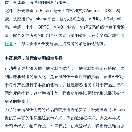
度、有体验、有感触的内容与服务。
此外，极光推送（JPush）还全面兼容和支持Android、iOS、鸿
蒙、快应用和winphone平台，提供极光通道、APNS、FCM、华
为、荣耀、小米、OPPO、VIVO、魅族、华硕等系统级消息下发通
道，配合久经考验的日均百亿级访问量的架构，在安全稳定地
推送
服务
下，帮助春播APP更好满足消费者的消息触达需求。
丰富展示，健康食材明细全掌握
让消费者更加深入地了解食材的优点，了解食材如何进行搭配，达
到口味和健康的最大化，是春播APP一直以来的执着。春播APP对
于每件产品进行了丰富的侧写，并且邀请春播买手对于产品进行不
同角度的推荐，这些举动让每一样食材能够以更好地形式展现在消
费者的餐桌上。
为了将春播APP优秀的产品内容推送给消费者，极光推送（JPush）
提供了丰富的消息推送展示方式，例如通知栏样式、大文本样式、
大图片样式、抽屉样式、全屏样式、信息流样式、弹窗样式和自定